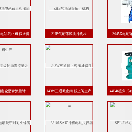
电动电站截止阀 截止阀
ZHB气动薄膜执行机构
Z945X电
生产
椭圆齿轮沥青流量计
J43W三通截止阀 截止阀生产
J44F46直角
阀