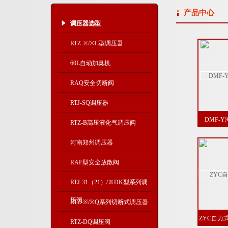
产品中心
调压器选型
RTZ-※/※C型调压器
60L自动加臭机
RAQ安全切断阀
RTJ-SQ调压器
DMF-
RTZ-B高压液化气调压阀
河南郑州调压器
RAF型安全放散阀
RTJ-31（21）/※DK型系列调
压阀
RTZ-※/※Q系列切断式调压器
ZYC自力
RTZ-DQ调压阀