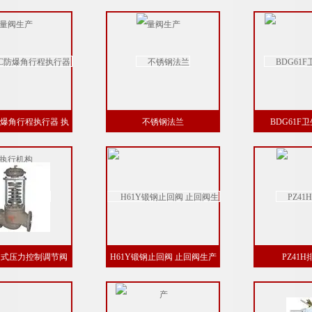
生产
阀生产
C防爆角行程执行器 执
不锈钢法兰
BDG61F
行机构
自力式压力控制调节阀
H61Y锻钢止回阀 止回阀生产
PZ41