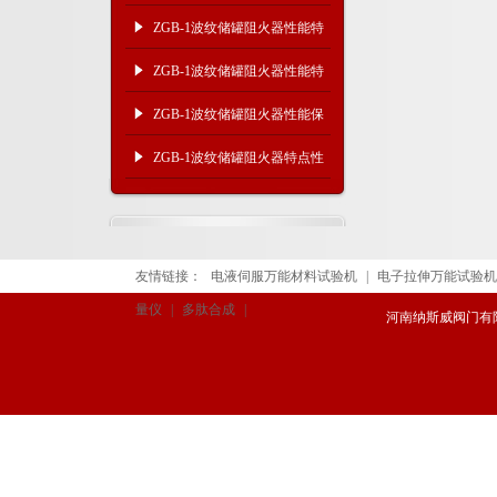
能及结构特点
ZGB-1波纹储罐阻火器性能特
点及保养维修
ZGB-1波纹储罐阻火器性能特
点及维护保养
ZGB-1波纹储罐阻火器性能保
养
ZGB-1波纹储罐阻火器特点性
能
友情链接：
电液伺服万能材料试验机
|
电子拉伸万能试验机
量仪
|
多肽合成
|
河南纳斯威阀门有限公