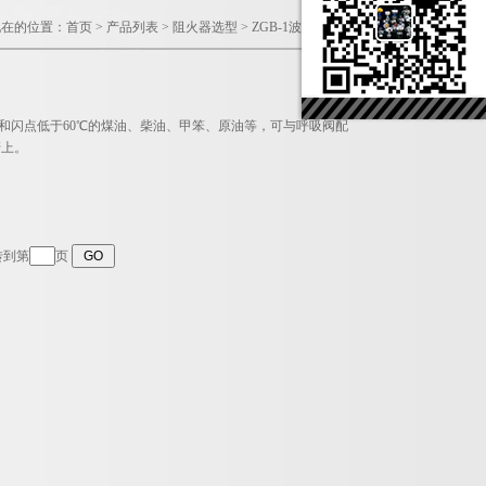
现在的位置：
首页
>
产品列表
>
阻火器选型
>
ZGB-1波纹储罐阻火器
类和闪点低于60℃的煤油、柴油、甲笨、原油等，可与呼吸阀配
管上。
转到第
页