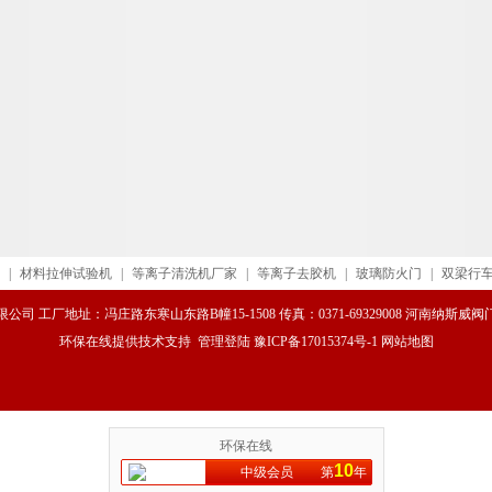
|
材料拉伸试验机
|
等离子清洗机厂家
|
等离子去胶机
|
玻璃防火门
|
双梁行
司 工厂地址：冯庄路东寒山东路B幢15-1508 传真：0371-69329008 河南纳斯
环保在线
提供技术支持
管理登陆
豫ICP备17015374号-1
网站地图
环保在线
10
中级会员
第
年