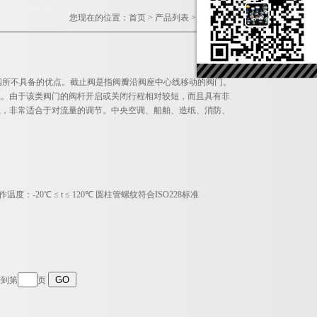
您现在的位置：
首页
>
产品列表
>
铜阀门选型
>
截止阀所不具备的优点。截止阀是指阀瓣沿阀座中心线移动的阀门。
系。由于该类阀门的阀杆开启或关闭行程相对较短，而且具有非
系，非常适合于对流量的调节。中央空调、船舶、造纸、消防、
：-20℃ ≤ t ≤ 120℃ 圆柱管螺纹符合ISO228标准
转到第
页