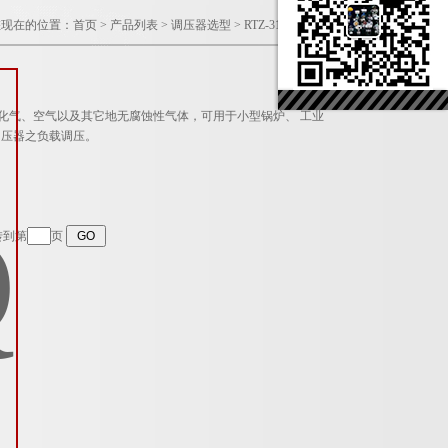
您现在的位置：
首页
>
产品列表
>
调压器选型
>
RTZ-31/50GQ调压阀
煤气、液化气、空气以及其它地无腐蚀性气体，可用于小型锅炉、 工业
调压器之负载调压。
转到第
页