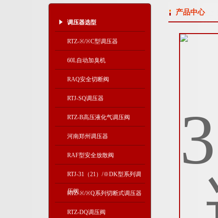
产品中心
调压器选型
RTZ-※/※C型调压器
60L自动加臭机
RAQ安全切断阀
RTJ-SQ调压器
RTZ-B高压液化气调压阀
河南郑州调压器
RAF型安全放散阀
RTJ-31（21）/※DK型系列调
压阀
RTZ-※/※Q系列切断式调压器
RTZ-DQ调压阀