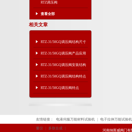
RTZ调压阀
查看全部
相关文章
RTZ-31/50GQ调压阀结构尺寸
及适用气体
RTZ-31/50GQ调压阀产品应用
及安装结构
RTZ-31/50GQ调压阀安装结构
RTZ-31/50GQ调压阀结构特点 ​
RTZ-31/50GQ调压阀特点
友情链接：
电液伺服万能材料试验机
|
电子拉伸万能试验机
量仪
|
多肽合成
|
河南纳斯威阀门有限公