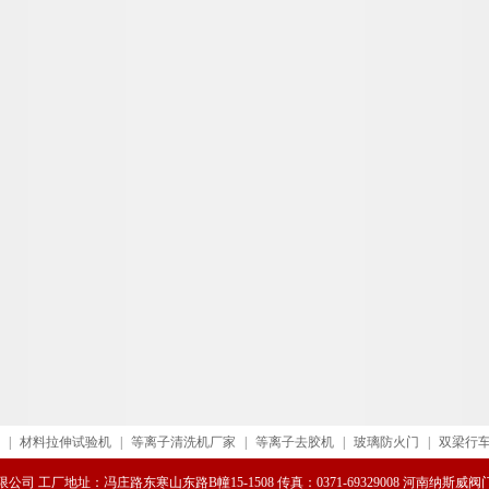
|
材料拉伸试验机
|
等离子清洗机厂家
|
等离子去胶机
|
玻璃防火门
|
双梁行
司 工厂地址：冯庄路东寒山东路B幢15-1508 传真：0371-69329008 河南纳斯