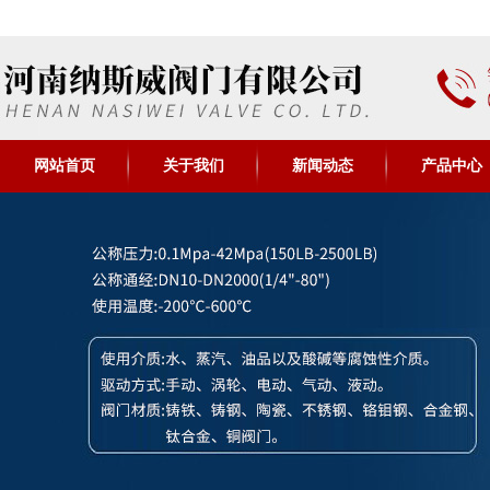
网站首页
关于我们
新闻动态
产品中心