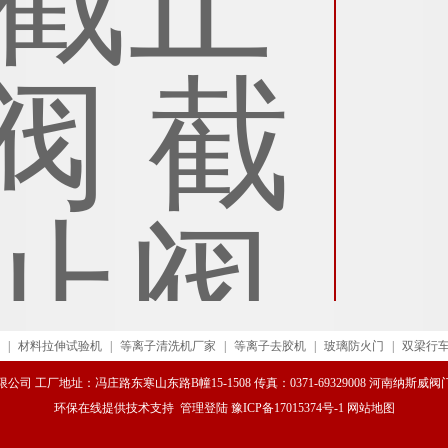
|
材料拉伸试验机
|
等离子清洗机厂家
|
等离子去胶机
|
玻璃防火门
|
双梁行
司 工厂地址：冯庄路东寒山东路B幢15-1508 传真：0371-69329008 河南纳斯
环保在线
提供技术支持
管理登陆
豫ICP备17015374号-1
网站地图