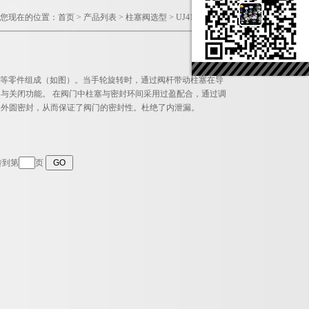
您现在的位置：
首页
>
产品列表
>
柱塞阀选型
>
UJ41H柱塞截止阀
轮等零件组成（如图）。当手轮旋转时，通过阀杆带动柱塞在导
与关闭功能。 在阀门中柱塞与密封环间采用过盈配合，通过调
塞外圆密封，从而保证了阀门的密封性。杜绝了内泄漏。
转到第
页