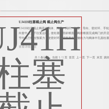
UJ41H柱塞截止阀 截止阀生产
UJ41H柱塞截止阀是由阀体、阀盖、阀杆、柱塞、导向、密封环、手
向套中上、下往复运动，使柱塞端部斜锥面与阀座锥面完成阀门的开启
节中法兰螺栓预紧力，使密封环压缩所产生的侧向力与阀体中孔面柱
查看详细介绍
共 1 条记录，当前 1 / 1 页 首页 上一页 下一页 末页 跳