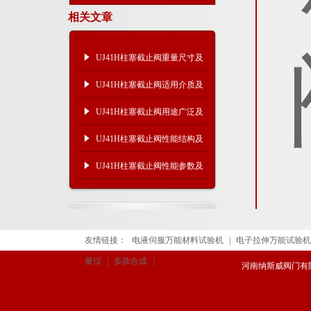
相关文章
UJ41H柱塞截止阀重量尺寸及
安装维修
UJ41H柱塞截止阀适用介质及
技术规范
UJ41H柱塞截止阀用途广泛及
性能参数
UJ41H柱塞截止阀性能结构及
安装维修
UJ41H柱塞截止阀性能参数及
安装结构
友情链接：
电液伺服万能材料试验机
|
电子拉伸万能试验机
量仪
|
多肽合成
|
河南纳斯威阀门有限公