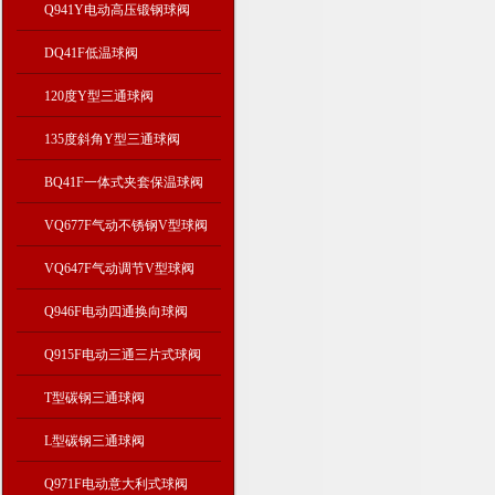
Q941Y电动高压锻钢球阀
DQ41F低温球阀
120度Y型三通球阀
135度斜角Y型三通球阀
BQ41F一体式夹套保温球阀
VQ677F气动不锈钢V型球阀
VQ647F气动调节V型球阀
Q946F电动四通换向球阀
Q915F电动三通三片式球阀
T型碳钢三通球阀
L型碳钢三通球阀
Q971F电动意大利式球阀