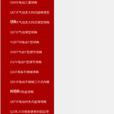
Q945F电动三通球阀
Q671F气动意大利式碳钢薄型
球阀
Q641F气动意大利式薄型球阀
Q671F气动薄型球阀
VQ977H电动V型球阀
ZSHV气动V型调节球阀
ZAJV电动V型调节球阀
Q41F美标不锈钢球阀
Q911F电动不锈钢三片式内螺
纹球阀
FDQ41F防盗球阀
Q971F电动对夹式超薄球阀
Q25R-J159美标硬密封固定球