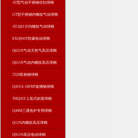
AT型气动不锈钢丝扣球阀
GT型不锈钢内螺纹气动球阀
AT-Q611F内螺纹气动球阀
EXQ941F防爆电动球阀
Q621N气动天然气高压球阀
Q611N气动内螺纹高压球阀
2520双相钢球阀
Q41SA-10FRP玻璃钢球阀
THQ41F上装式斜面球阀
Q44M三通焦炉专用球阀
Q11N内螺纹高压球阀
Q911N高压电动球阀