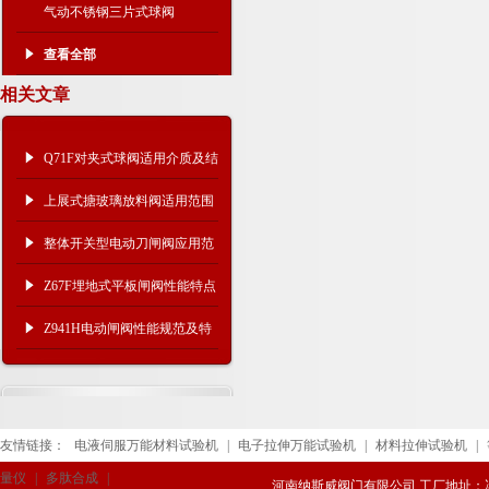
气动不锈钢三片式球阀
查看全部
相关文章
Q71F对夹式球阀适用介质及结
构尺寸
上展式搪玻璃放料阀适用范围
及技术条件
整体开关型电动刀闸阀应用范
围
Z67F埋地式平板闸阀性能特点
Z941H电动闸阀性能规范及特
点
友情链接：
电液伺服万能材料试验机
|
电子拉伸万能试验机
|
材料拉伸试验机
|
量仪
|
多肽合成
|
河南纳斯威阀门有限公司 工厂地址：冯庄路