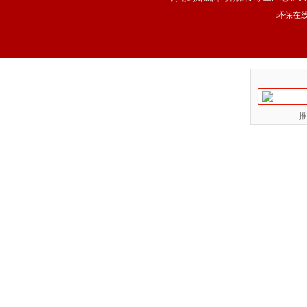
环保在
推