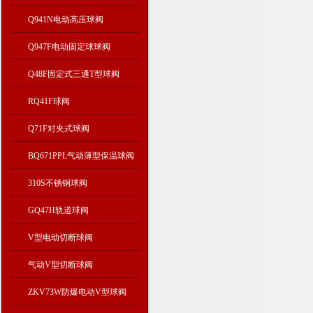
Q941N电动高压球阀
Q947F电动固定球球阀
Q48F固定式三通T型球阀
RQ41F球阀
Q71F对夹式球阀
BQ671PPL气动薄型保温球阀
310S不锈钢球阀
GQ47H轨道球阀
V型电动切断球阀
气动V型切断球阀
ZKV73W防爆电动V型球阀