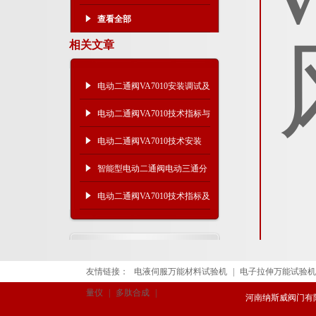
查看全部
相关文章
电动二通阀VA7010安装调试及
技术指标
电动二通阀VA7010技术指标与
产品结构
电动二通阀VA7010技术安装
智能型电动二通阀电动三通分
流阀使用范围
电动二通阀VA7010技术指标及
安装结构
友情链接：
电液伺服万能材料试验机
|
电子拉伸万能试验机
量仪
|
多肽合成
|
河南纳斯威阀门有限公