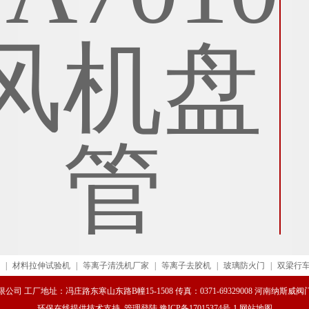
|
材料拉伸试验机
|
等离子清洗机厂家
|
等离子去胶机
|
玻璃防火门
|
双梁行
司 工厂地址：冯庄路东寒山东路B幢15-1508 传真：0371-69329008 河南纳斯
环保在线
提供技术支持
管理登陆
豫ICP备17015374号-1
网站地图