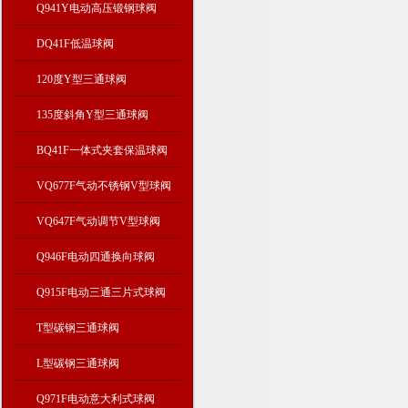
Q941Y电动高压锻钢球阀
DQ41F低温球阀
120度Y型三通球阀
135度斜角Y型三通球阀
BQ41F一体式夹套保温球阀
VQ677F气动不锈钢V型球阀
VQ647F气动调节V型球阀
Q946F电动四通换向球阀
Q915F电动三通三片式球阀
T型碳钢三通球阀
L型碳钢三通球阀
Q971F电动意大利式球阀