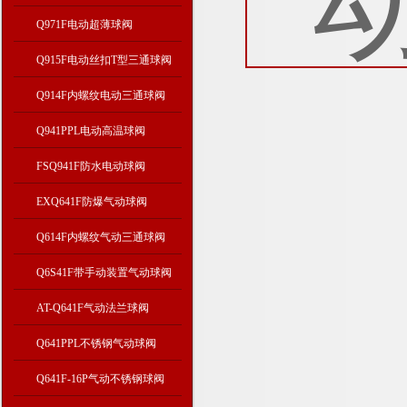
Q971F电动超薄球阀
Q915F电动丝扣T型三通球阀
Q914F内螺纹电动三通球阀
Q941PPL电动高温球阀
FSQ941F防水电动球阀
EXQ641F防爆气动球阀
Q614F内螺纹气动三通球阀
Q6S41F带手动装置气动球阀
AT-Q641F气动法兰球阀
Q641PPL不锈钢气动球阀
Q641F-16P气动不锈钢球阀