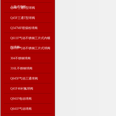
上装式球阀
Q44F三通L型球阀
Q45F三通T型球阀
Q347MF喷煤粉球阀
Q611F气动不锈钢三片式内螺
纹球阀
Q611F气动不锈钢三片式球阀
304不锈钢球阀
316L不锈钢球阀
Q645F气动三通球阀
Q41F46衬氟球阀
Q941F电动球阀
Q641F气动球阀