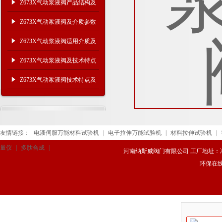
Z673X气动浆液阀产品结构及
适用介质
Z673X气动浆液阀及介质参数
Z673X气动浆液阀适用介质及
结构特点
Z673X气动浆液阀及技术特点
Z673X气动浆液阀技术特点及
适用介质
友情链接：
电液伺服万能材料试验机
|
电子拉伸万能试验机
|
材料拉伸试验机
|
量仪
|
多肽合成
|
河南纳斯威阀门有限公司 工厂地址：冯庄路
环保在