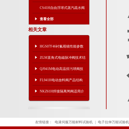
CS41H自由浮球式蒸汽疏水阀
查看全部
相关文章
HGS07F46衬氟视镜性能参数
及使用事项
ZGM直角式电磁脉冲阀技术结
构及参数尺寸
QJ941M电动高温排污球阀技
术参数与产品结构
FL941H电动放料阀产品结构 ​
NKZ61H焊接隔离闸阀适用介
质及重量尺寸
友情链接：
电液伺服万能材料试验机
|
电子拉伸万能试验机