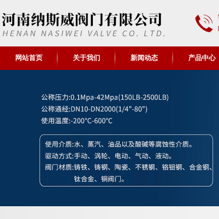
网站首页
关于我们
新闻动态
产品中心