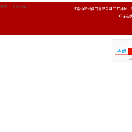
量仪
|
多肽合成
|
河南纳斯威阀门有限公司 工厂地址：冯庄路
环保在
推