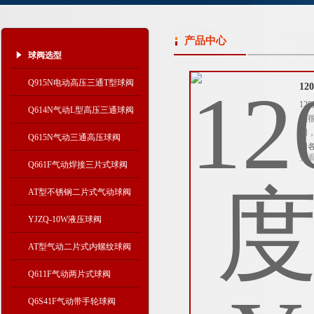
产品中心
球阀选型
Q915N电动高压三通T型球阀
1
1
Q614N气动L型高压三通球阀
到
同
Q615N气动三通高压球阀
用
查
Q661F气动焊接三片式球阀
AT型不锈钢二片式气动球阀
YJZQ-10W液压球阀
AT型气动二片式内螺纹球阀
Q611F气动两片式球阀
Q6S41F气动带手轮球阀