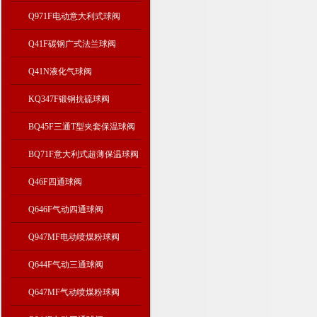
Q971F电动意大利式球阀
Q41F碳钢广式法兰球阀
Q41N液化气球阀
KQ347F锻钢抗硫球阀
BQ45F三通T型夹套保温球阀
BQ71F意大利式超薄保温球阀
Q46F四通球阀
Q646F气动四通球阀
Q947MF电动喷煤粉球阀
Q644F气动三通球阀
Q647MF气动喷煤粉球阀