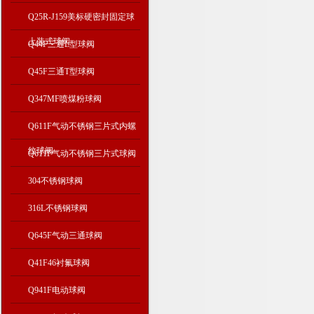
Q25R-J159美标硬密封固定球
上装式球阀
Q44F三通L型球阀
Q45F三通T型球阀
Q347MF喷煤粉球阀
Q611F气动不锈钢三片式内螺
纹球阀
Q611F气动不锈钢三片式球阀
304不锈钢球阀
316L不锈钢球阀
Q645F气动三通球阀
Q41F46衬氟球阀
Q941F电动球阀