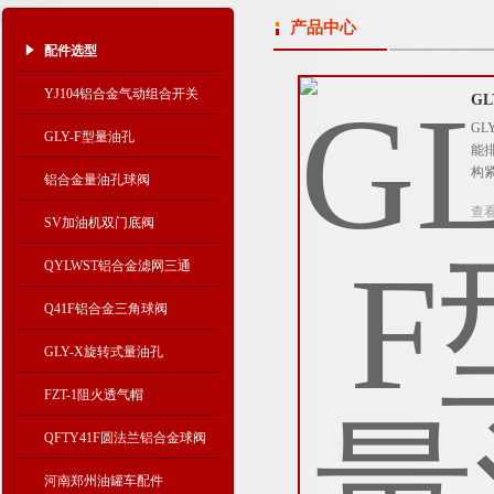
产品中心
配件选型
YJ104铝合金气动组合开关
G
G
GLY-F型量油孔
能
构
铝合金量油孔球阀
查
SV加油机双门底阀
QYLWST铝合金滤网三通
Q41F铝合金三角球阀
GLY-X旋转式量油孔
FZT-1阻火透气帽
QFTY41F圆法兰铝合金球阀
河南郑州油罐车配件