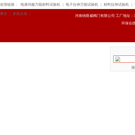
友情链接：
电液伺服万能材料试验机
|
电子拉伸万能试验机
|
材料拉伸试验机
|
量仪
|
多肽合成
|
河南纳斯威阀门有限公司 工厂地址：冯庄路
环保在
推