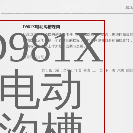
您现
D981X电动沟槽蝶阀
D981X电动沟槽蝶阀是指关闭件（阀瓣或蝶板）为圆盘，围绕阀轴
沟槽蝶阀启闭件是一个圆盘形的蝶板，在阀体内绕其自身的轴线旋转
钢铁等消防管路上作为截断或调节之用。
查看详细介绍
共 1 条记录，当前 1 / 1 页 首页 上一页 下一页 末页 跳