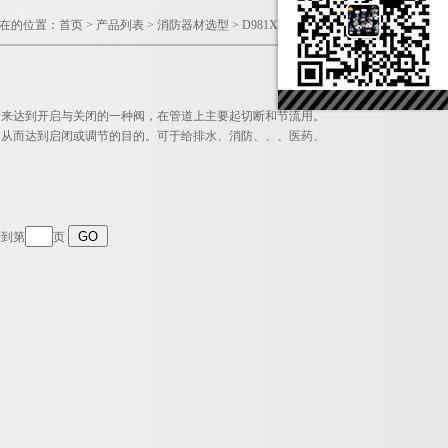
在的位置：
首页
>
产品列表
>
消防器材选型
>
D981X电动沟槽蝶阀
旋转来达到开启与关闭的一种阀，在管道上主要起切断和节流用。
，从而达到启闭或调节的目的。可于给排水、消防、、、医药、
转到第
页