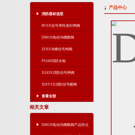
产品中心
消防器材选型
RVSX信号弹性座封闸阀
D981X电动沟槽蝶阀
ZSXF沟槽信号闸阀
PS100消防水炮
XZ45X消防信号闸阀
XD371X消防信号蝶阀
查看全部
相关文章
D981X电动沟槽蝶阀产品特点