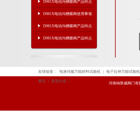
及使用注意事项
D981X电动沟槽蝶阀产品特点
及使用事项
D981X电动沟槽蝶阀使用事项
及产品特点
D981X电动沟槽蝶阀产品特点
及应用管路
D981X电动沟槽蝶阀产品特点
及使用广泛
友情链接：
电液伺服万能材料试验机
|
电子拉伸万能试验机
量仪
|
多肽合成
|
河南纳斯威阀门有限公