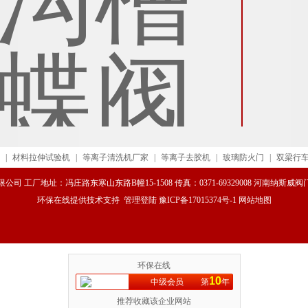
|
材料拉伸试验机
|
等离子清洗机厂家
|
等离子去胶机
|
玻璃防火门
|
双梁行
司 工厂地址：冯庄路东寒山东路B幢15-1508 传真：0371-69329008 河南纳斯
环保在线
提供技术支持
管理登陆
豫ICP备17015374号-1
网站地图
环保在线
10
中级会员
第
年
推荐收藏该企业网站