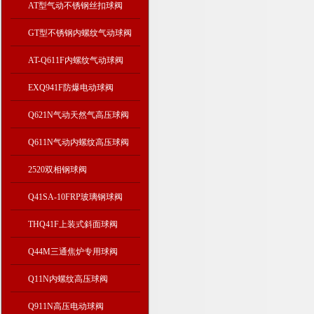
AT型气动不锈钢丝扣球阀
GT型不锈钢内螺纹气动球阀
AT-Q611F内螺纹气动球阀
EXQ941F防爆电动球阀
Q621N气动天然气高压球阀
Q611N气动内螺纹高压球阀
2520双相钢球阀
Q41SA-10FRP玻璃钢球阀
THQ41F上装式斜面球阀
Q44M三通焦炉专用球阀
Q11N内螺纹高压球阀
Q911N高压电动球阀