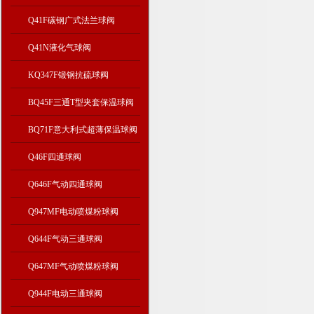
Q41F碳钢广式法兰球阀
Q41N液化气球阀
KQ347F锻钢抗硫球阀
BQ45F三通T型夹套保温球阀
BQ71F意大利式超薄保温球阀
Q46F四通球阀
Q646F气动四通球阀
Q947MF电动喷煤粉球阀
Q644F气动三通球阀
Q647MF气动喷煤粉球阀
Q944F电动三通球阀