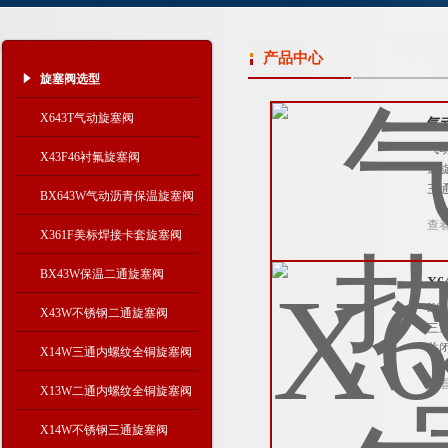
产品中心
旋塞阀选型
X643T气动旋塞阀
气
气
X43F46衬氟旋塞阀
通
三
BX643W气动沥青保温旋塞阀
查
X361F美标焊接卡套旋塞阀
BX43W保温二通旋塞阀
X
X6
X43W不锈钢二通旋塞阀
三通
关
X14W三通内螺纹全铜旋塞阀
查
X13W二通内螺纹全铜旋塞阀
X14W不锈钢三通旋塞阀