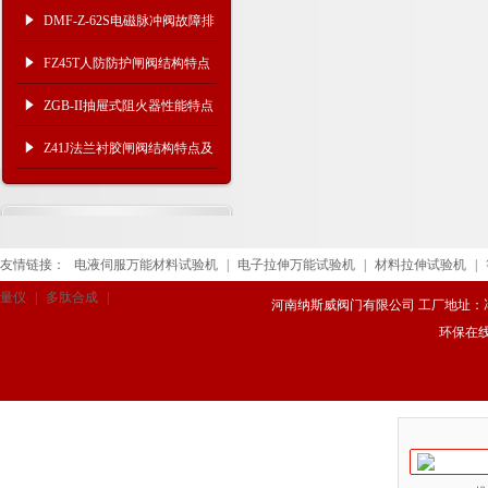
技术参数
DMF-Z-62S电磁脉冲阀故障排
除方法
FZ45T人防防护闸阀结构特点
ZGB-II抽屉式阻火器性能特点
Z41J法兰衬胶闸阀结构特点及
连接尺寸
友情链接：
电液伺服万能材料试验机
|
电子拉伸万能试验机
|
材料拉伸试验机
|
量仪
|
多肽合成
|
河南纳斯威阀门有限公司 工厂地址：冯庄路
环保在