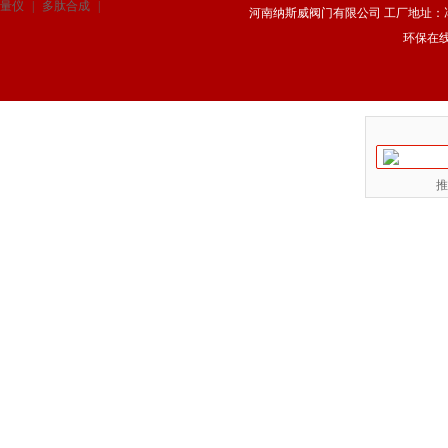
量仪
|
多肽合成
|
河南纳斯威阀门有限公司 工厂地址：冯庄路
环保在
推