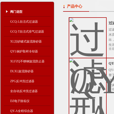
产品中心
阀门选型
GCQ-L自洁式过滤器
过
过
GCQ-T自洁式排气过滤器
水
出
XL沉砂罐式旋流除砂器
生
查
QYL锅炉取样冷却器
XLFZQ不锈钢旋流防止器
Q
Q
DLXL旋流除砂器
替
滤
ZPG反冲洗过滤器
空
查
全自动反冲洗过滤器
DZ电子除垢仪
QY-A全程综合器