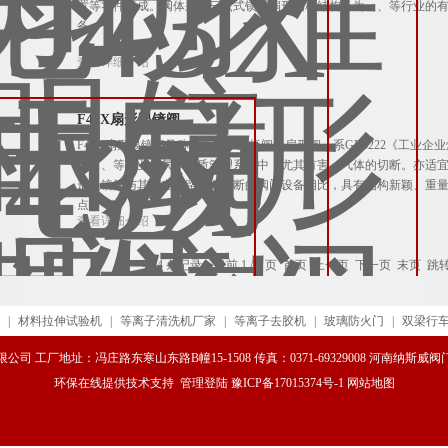
置等零件组成。阀体采用三点式锁紧扇形闸板结构。为、、等行业的
备。
查看详细介绍
F43X扇形眼镜阀
F43X扇形眼镜阀又称盲板阀、翻板阀、扇形阀，系GB6222《工业
业、、等行业的气体介质管理系统中，尤其有害、气体的切断。亦适
形眼镜阀与其他在管路中做切断的阀门设备相比，具有结构新颖、重
点。
查看详细介绍
共 4 条记录，当前 1 / 1 页 首页 上一页 下一页 末页 跳
|
材料拉伸试验机
|
等离子清洗机厂家
|
等离子去胶机
|
玻璃防火门
|
双梁行
司 工厂地址：冯庄路东寒山东路B幢15-1508 传真：0371-69329008 河南纳斯
环保在线
提供技术支持
管理登陆
豫ICP备17015374号-1
网站地图