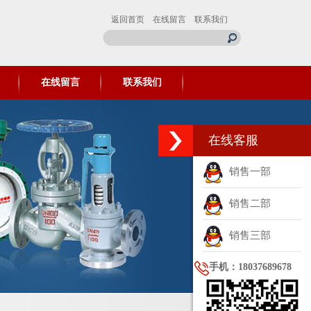
返回首页
在线留言
联系我们
在线留言
联系我们
在线客服
销售一部
销售二部
销售三部
手机：18037689678