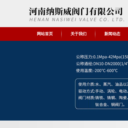
网站首页
关于我们
新闻动态