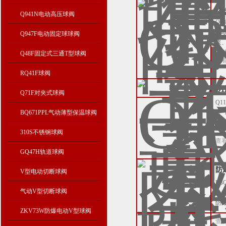
Q
Q941N电动高压球阀
Q3
浮
Q947F电动固定球球阀
浆
气
Q48F固定式三通T型球阀
查
RQ41F球阀
Q
Q71F对夹式球阀
Q1
BQ671PPL气动薄型保温球阀
件
式
310S不锈钢球阀
查
GQ47H轨道球阀
防
V型电动切断球阀
FB
气动V型切断球阀
执
防
ZKV73W防爆电动V型球阀
查