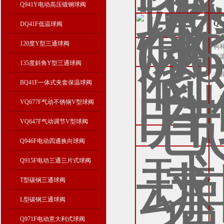
Q941Y电动高压锻钢球阀
Q
DQ41F低温球阀
Q
120度Y型三通球阀
构
气
135度斜角Y型三通球阀
等
查
BQ41F一体式夹套保温球阀
VQ677F气动不锈钢V型球阀
VQ647F气动调节V型球阀
Q946F电动四通换向球阀
Q915F电动三通三片式球阀
T型碳钢三通球阀
L型碳钢三通球阀
Q971F电动意大利式球阀