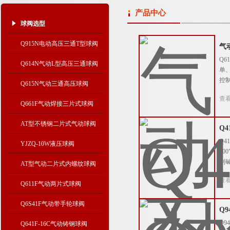
产品中心
球阀选型
Q915N电动高压三通T型球阀
气
Q
Q614N气动L型高压三通球阀
单
控
Q615N气动三通高压球阀
查
Q661F气动焊接三片式球阀
AT型不锈钢二片式气动球阀
Q4
Q
YJZQ-10W液压球阀
2
制
AT型气动二片式内螺纹球阀
查
Q611F气动两片式球阀
Q6S41F气动带手轮球阀
Q
Q
Q641F-16C气动铸钢球阀