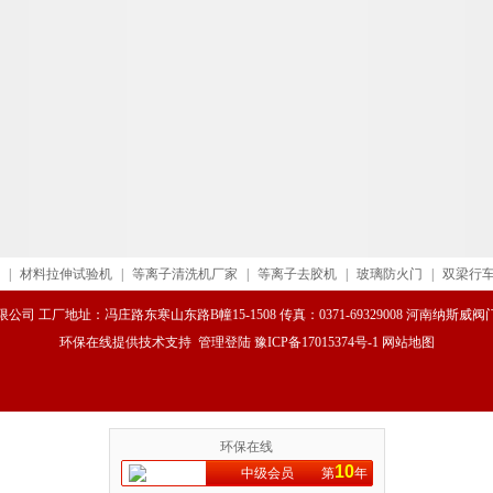
|
材料拉伸试验机
|
等离子清洗机厂家
|
等离子去胶机
|
玻璃防火门
|
双梁行
司 工厂地址：冯庄路东寒山东路B幢15-1508 传真：0371-69329008 河南纳斯
环保在线
提供技术支持
管理登陆
豫ICP备17015374号-1
网站地图
环保在线
10
中级会员
第
年