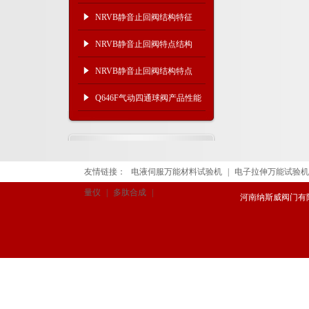
产品特点
NRVB静音止回阀结构特征
NRVB静音止回阀特点结构
NRVB静音止回阀结构特点
Q646F气动四通球阀产品性能
及技术特点
友情链接：
电液伺服万能材料试验机
|
电子拉伸万能试验机
量仪
|
多肽合成
|
河南纳斯威阀门有限公