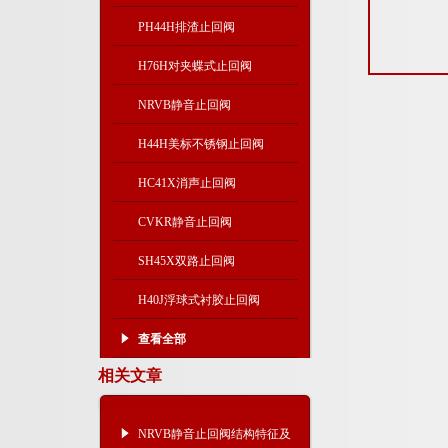
PH44H排渣止回阀
H76H对夹蝶式止回阀
NRVB静音止回阀
H44H美标不锈钢止回阀
HC41X消声止回阀
CVKR静音止回阀
SH45X双路止回阀
H40J浮球式衬胶止回阀
查看全部
相关文章
NRVB静音止回阀结构特征及