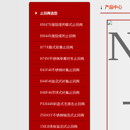
产品中心
止回阀选型
HH47X微阻缓闭蝶式止回阀
HH44X微阻缓闭止回阀
H77X蝶式双瓣止回阀
H74W不锈钢单瓣对夹止回阀
H41F46不锈钢衬氟止回阀
H44F46旋启式衬氟止回阀
H40F46浮球式衬氟止回阀
PXH44H斜盘式无撞击止回阀
ZSH41Y不锈钢轴流式止回阀
150LB美标旋启式止回阀