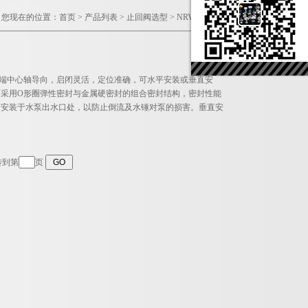
您现在的位置：
首页
>
产品列表
>
止回阀选型
>
NRVB静音止回阀
两端中心轴导向，启闭灵活，定位准确，可水平安装或垂直安
采用O形圈弹性密封与金属硬密封的组合密封结构，密封性能
可安装于水泵出水口处，以防止倒流及水锤对泵的损害。垂直安
转到第
页