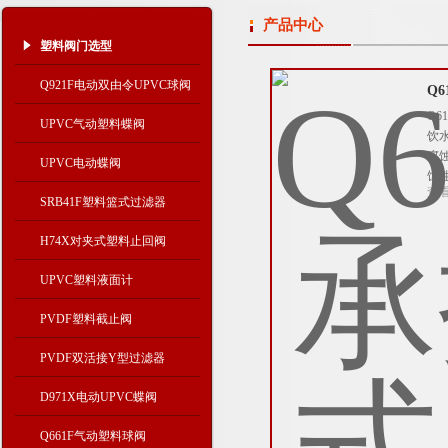
产品中心
塑料阀门选型
Q921F电动双由令UPVC球阀
Q
Q
UPVC气动塑料蝶阀
饮
腐
UPVC电动蝶阀
蚀
查
SRB41F塑料篮式过滤器
H74X对夹式塑料止回阀
UPVC塑料液面计
PVDF塑料截止阀
PVDF双活接Y型过滤器
D971X电动UPVC蝶阀
Q661F气动塑料球阀