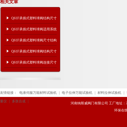
相关文章
Q61F承插式塑料球阀结构尺寸
及适用系统
Q61F承插式塑料球阀适用系统
及结构尺寸
Q61F承插式塑料球阀尺寸结构
Q61F承插式塑料球阀结构尺寸
Q61F承插式塑料球阀连接尺寸
抑与结构图
友情链接：
电液伺服万能材料试验机
|
电子拉伸万能试验机
|
材料拉伸试验机
|
量仪
|
多肽合成
|
河南纳斯威阀门有限公司 工厂地址：冯庄路
环保在