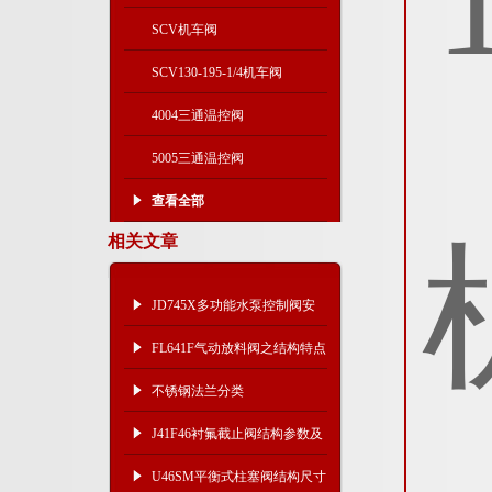
SCV机车阀
SCV130-195-1/4机车阀
4004三通温控阀
5005三通温控阀
查看全部
相关文章
JD745X多功能水泵控制阀安
装示意图
FL641F气动放料阀之结构特点
及连接尺寸
不锈钢法兰分类
J41F46衬氟截止阀结构参数及
应用介质
U46SM平衡式柱塞阀结构尺寸