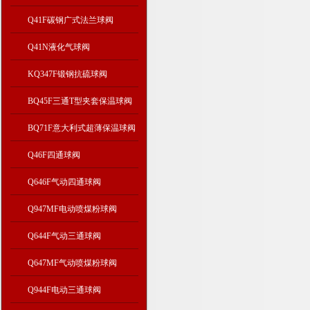
Q41F碳钢广式法兰球阀
Q41N液化气球阀
KQ347F锻钢抗硫球阀
BQ45F三通T型夹套保温球阀
BQ71F意大利式超薄保温球阀
Q46F四通球阀
Q646F气动四通球阀
Q947MF电动喷煤粉球阀
Q644F气动三通球阀
Q647MF气动喷煤粉球阀
Q944F电动三通球阀