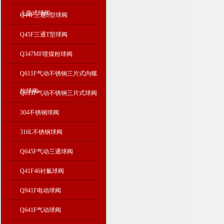
上装式球阀
Q44F三通L型球阀
Q45F三通T型球阀
Q347MF喷煤粉球阀
Q611F气动不锈钢三片式内螺
纹球阀
Q611F气动不锈钢三片式球阀
304不锈钢球阀
316L不锈钢球阀
Q645F气动三通球阀
Q41F46衬氟球阀
Q941F电动球阀
Q641F气动球阀