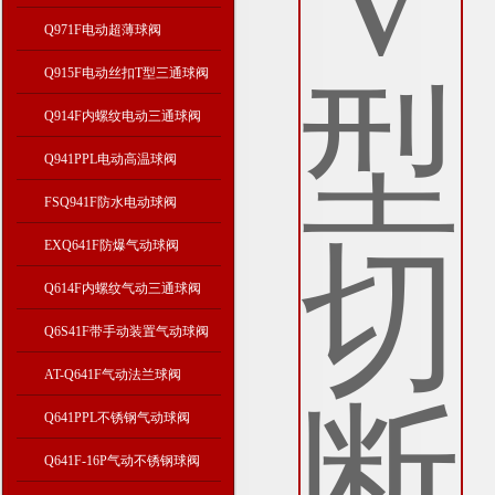
Q971F电动超薄球阀
Q915F电动丝扣T型三通球阀
Q914F内螺纹电动三通球阀
Q941PPL电动高温球阀
FSQ941F防水电动球阀
EXQ641F防爆气动球阀
Q614F内螺纹气动三通球阀
Q6S41F带手动装置气动球阀
AT-Q641F气动法兰球阀
Q641PPL不锈钢气动球阀
Q641F-16P气动不锈钢球阀