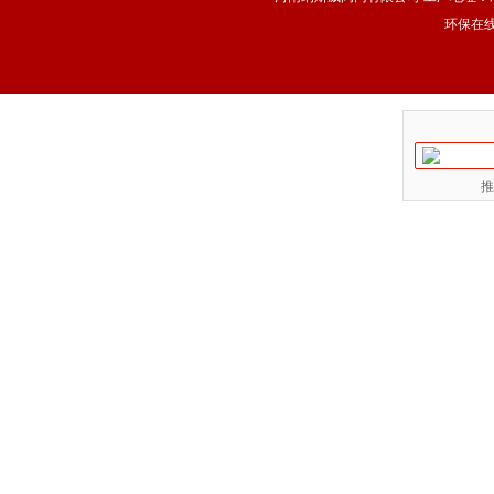
环保在
推