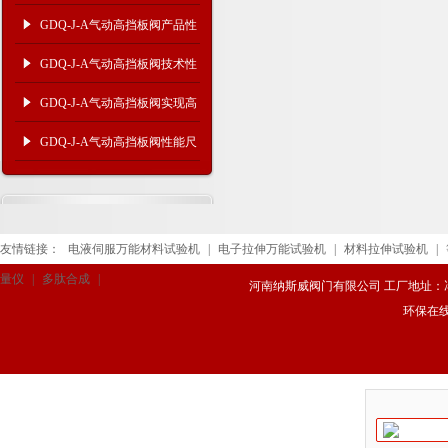
能及连接尺寸
GDQ-J-A气动高挡板阀产品性
能及连接尺寸
GDQ-J-A气动高挡板阀技术性
能及外形尺寸
GDQ-J-A气动高挡板阀实现高
效可靠的压力控制
GDQ-J-A气动高挡板阀性能尺
寸
友情链接：
电液伺服万能材料试验机
|
电子拉伸万能试验机
|
材料拉伸试验机
|
量仪
|
多肽合成
|
河南纳斯威阀门有限公司 工厂地址：冯庄路
环保在