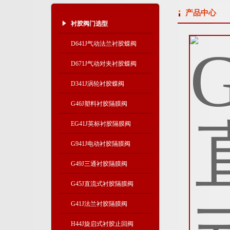
产品中心
衬胶阀门选型
D641J气动法兰衬胶蝶阀
D671J气动对夹衬胶蝶阀
D341J涡轮衬胶蝶阀
G46J塑料衬胶隔膜阀
EG41J英标衬胶隔膜阀
G941J电动衬胶隔膜阀
G49J三通衬胶隔膜阀
G45J直流式衬胶隔膜阀
G41J法兰衬胶隔膜阀
H44J旋启式衬胶止回阀