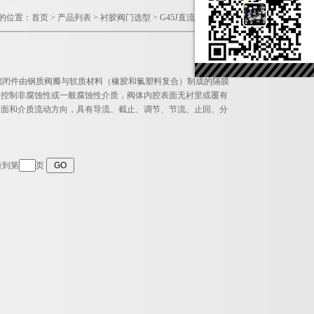
的位置：
首页
>
产品列表
>
衬胶阀门选型
>
G45J直流式衬胶隔膜阀
其启闭件由钢质阀瓣与软质材料（橡胶和氟塑料复合）制成的隔膜
于控制非腐蚀性或一般腐蚀性介质，阀体内腔表面无衬里或覆有
断面和介质流动方向，具有导流、截止、调节、节流、止回、分
转到第
页