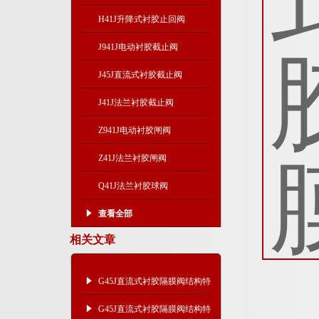
H41J升降式衬胶止回阀
J941J电动衬胶截止阀
J45J直流式衬胶截止阀
J41J法兰衬胶截止阀
Z941J电动衬胶闸阀
Z41J法兰衬胶闸阀
Q41J法兰衬胶球阀
查看全部
相关文章
G45J直流式衬胶隔膜阀结构特
点及连接尺寸
G45J直流式衬胶隔膜阀结构特