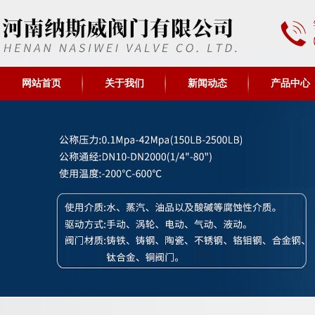
网站首页
关于我们
新闻动态
产品中心