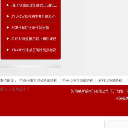
HH47X微阻缓闭蝶式止回阀工
作参数
JYU41W氧气阀主要性能及介
质温度
ZGB丝扣阻火器性能维修
J21B外螺纹氨用截止阀性能规
范与连接尺寸
YK43F气体减压阀性能指标及
技术参数
友情链接：
电液伺服万能材料试验机
|
电子拉伸万能试验机
|
材料拉伸试验机
|
量仪
|
多肽合成
|
河南纳斯威阀门有限公司 工厂地址：冯庄路
环保在