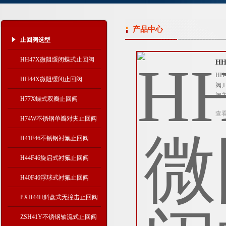
产品中心
止回阀选型
HH47X微阻缓闭蝶式止回阀
H
HH
HH44X微阻缓闭止回阀
阀,
阀
H77X蝶式双瓣止回阀
查
H74W不锈钢单瓣对夹止回阀
H41F46不锈钢衬氟止回阀
H44F46旋启式衬氟止回阀
H40F46浮球式衬氟止回阀
PXH44H斜盘式无撞击止回阀
ZSH41Y不锈钢轴流式止回阀