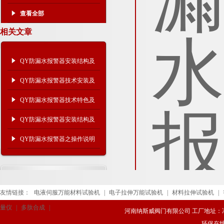
查看全部
相关文章
QY防漏水报警器安装结构及
操作说明
QY防漏水报警器技术安装及
产品功能
QY防漏水报警器技术特色及
结构功能
QY防漏水报警器安装结构及
技术参数
QY防漏水报警器之操作说明
及功能参数 ​
友情链接：
电液伺服万能材料试验机
|
电子拉伸万能试验机
|
材料拉伸试验机
|
量仪
|
多肽合成
|
河南纳斯威阀门有限公司 工厂地址：冯庄路
环保在