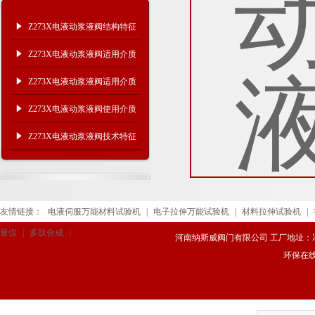
Z273X电液动浆液阀结构特征
及适用介质
Z273X电液动浆液阀适用介质
及参数尺寸
Z273X电液动浆液阀适用介质
及结构特征
Z273X电液动浆液阀使用介质
及外形尺寸
Z273X电液动浆液阀技术特征
及适用介质
友情链接：
电液伺服万能材料试验机
|
电子拉伸万能试验机
|
材料拉伸试验机
|
量仪
|
多肽合成
|
河南纳斯威阀门有限公司 工厂地址：冯庄路
环保在