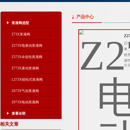
产品中心
浆液阀选型
Z73X浆液阀
Z
Z
Z273X电液动浆液阀
单
程
Z573X伞齿轮浆液阀
调
查
Z773X液动浆液阀
LZ73X链轮式浆液阀
Z673X气动浆液阀
Z973X电动浆液阀
查看全部
相关文章