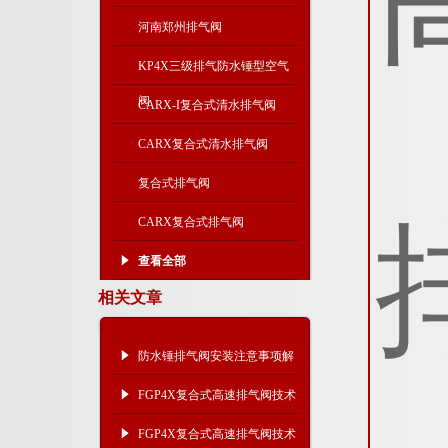
河南郑州排气阀
KP4X三级排气防水锤型空气
阀
CARX-I复合式清水排气阀
CARX复合式清水排气阀
复合式排气阀
CARX复合式排气阀
查看全部
相关文章
防水锤排气阀安装注意事项解
析
FGP4X复合式高速排气阀技术
性能及适用
FGP4X复合式高速排气阀技术