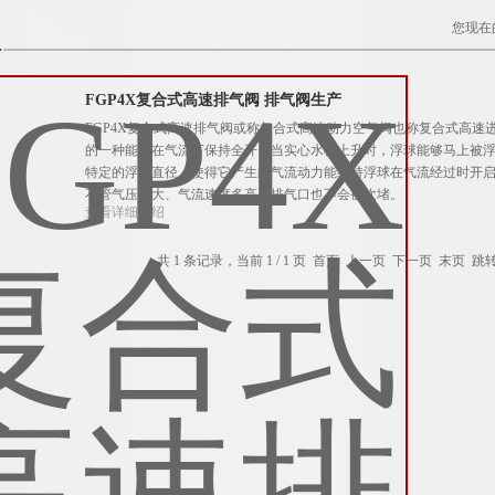
您现在
FGP4X复合式高速排气阀 排气阀生产
FGP4X复合式高速排气阀或称复合式高速动力空气阀也称复合式高
的一种能够在气流下保持全开，当实心水柱上升时，浮球能够马上被
特定的浮球直径，使得它产生的气流动力能维持浮球在气流经过时开
不管气压多大、气流速度多高，排气口也不会被吹堵。
查看详细介绍
共 1 条记录，当前 1 / 1 页 首页 上一页 下一页 末页 跳