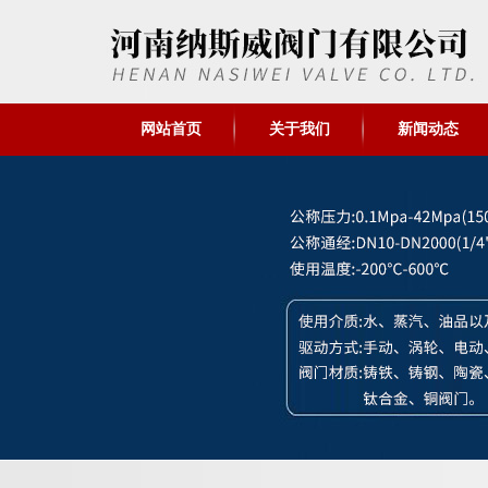
网站首页
关于我们
新闻动态