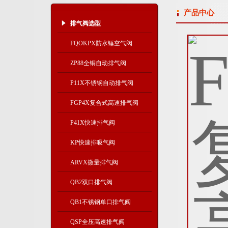
产品中心
排气阀选型
FQOKPX防水锤空气阀
ZP88全铜自动排气阀
P11X不锈钢自动排气阀
FGP4X复合式高速排气阀
P41X快速排气阀
KP快速排吸气阀
ARVX微量排气阀
QB2双口排气阀
QB1不锈钢单口排气阀
QSP全压高速排气阀