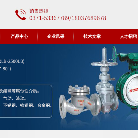
产品中心
企业风采
技术文章
人才招聘