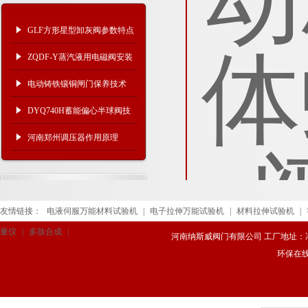
GLF方形星型卸灰阀参数特点
ZQDF-Y蒸汽液用电磁阀安装
保养
电动铸铁镶铜闸门保养技术
DYQ740H蓄能偏心半球阀技
术特点及结构参数
河南郑州调压器作用原理
友情链接：
电液伺服万能材料试验机
|
电子拉伸万能试验机
|
材料拉伸试验机
|
量仪
|
多肽合成
|
河南纳斯威阀门有限公司 工厂地址：冯庄路
环保在