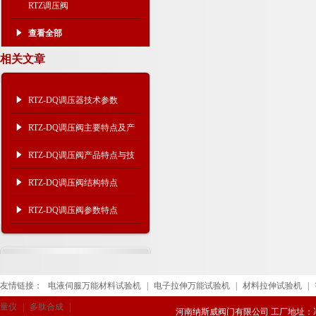
RTZ调压阀
查看全部
相关文章
RTZ-DQ调压器技术参数
RTZ-DQ调压阀主要特点及产
品参数
RTZ-DQ调压阀产品特点与技
术参数
RTZ-DQ调压阀结构特点
RTZ-DQ调压阀参数特点
友情链接：
电液伺服万能材料试验机
|
电子拉伸万能试验机
|
材料拉伸试验机
|
量仪
|
多肽合成
|
河南纳斯威阀门有限公司 工厂地址：冯庄路