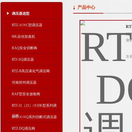
产品中心
调压器选型
RTZ-※/※C型调压器
R
R
60L自动加臭机
业
RAQ安全切断阀
查
RTJ-SQ调压器
RTZ-B高压液化气调压阀
河南郑州调压器
RAF型安全放散阀
RTJ-31（21）/※DK型系列调
压阀
RTZ-※/※Q系列切断式调压器
RTZ-DQ调压阀