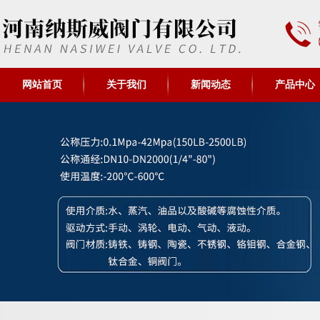
网站首页
关于我们
新闻动态
产品中心