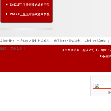
结构及应用广泛
D61X/F卫生级焊接式蝶阀产品
特点与技术参数
D61X/F卫生级焊接式蝶阀参数
规格 ​
友情链接：
电液伺服万能材料试验机
|
电子拉伸万能试验机
|
材料拉伸试验机
|
量仪
|
多肽合成
|
河南纳斯威阀门有限公司 工厂地址：冯庄路
环保在
推