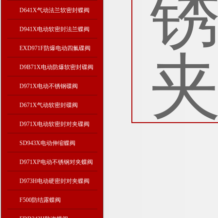
D641X气动法兰软密封蝶阀
D941X电动软密封法兰蝶阀
EXD971F防爆电动四氟碟阀
D9B71X电动防爆软密封碟阀
D971X电动不锈钢碟阀
D671X气动软密封碟阀
D971X电动软密封对夹碟阀
SD943X电动伸缩蝶阀
D971XP电动不锈钢对夹蝶阀
D973H电动硬密封对夹蝶阀
F500防结露蝶阀