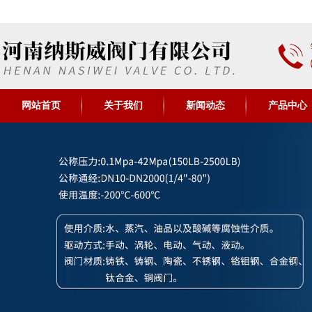
网站首页
关于我们
新闻动态
产品中心