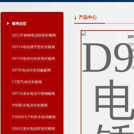
产品中心
蝶阀选型
D971不锈钢电动软密封蝶阀
D
D
D971X电动调节型对夹蝶阀
橡
电
D971X电动对夹软密封蝶阀
查
D971F电动对夹四氟蝶阀
GT型气动对夹蝶阀
D971X潜水电动不锈钢蝶阀
IP68防水电动对夹蝶阀
FSD941X户外防水电动蝶阀
D941X潜水电动软密封蝶阀