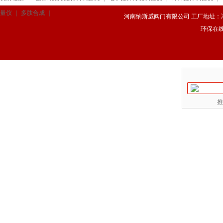
量仪
|
多肽合成
|
河南纳斯威阀门有限公司 工厂地址：冯庄路
环保在
推