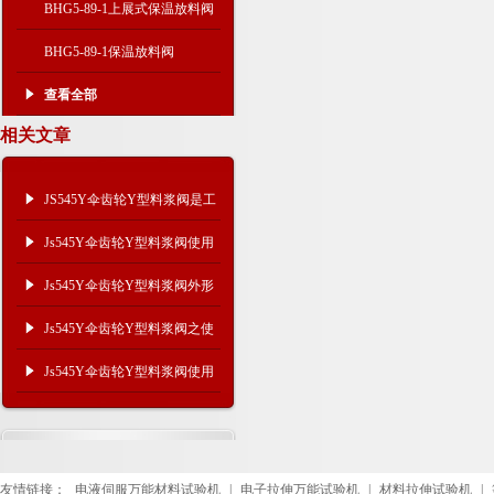
BHG5-89-1上展式保温放料阀
BHG5-89-1保温放料阀
查看全部
相关文章
JS545Y伞齿轮Y型料浆阀是工
业的坚固守护者
Js545Y伞齿轮Y型料浆阀使用
范围及结构尺寸
Js545Y伞齿轮Y型料浆阀外形
尺寸及使用行业
Js545Y伞齿轮Y型料浆阀之使
用行业及结构尺寸
Js545Y伞齿轮Y型料浆阀使用
行业
友情链接：
电液伺服万能材料试验机
|
电子拉伸万能试验机
|
材料拉伸试验机
|