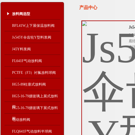
产品中心
放料阀选型
BFL41W上下展保温放料阀
J
J
Js545Y伞齿轮Y型料浆阀
底
广
J45Y料浆阀
查
FL641F气动放料阀
PCTFE（F3）衬氟放料球阀
HG5-89柱塞式放料阀
HG5-16-79搪玻璃上展式放料
阀
HG5-16-79搪玻璃下展式放料
阀
电动放料阀
FLQ641F气动放料半球阀