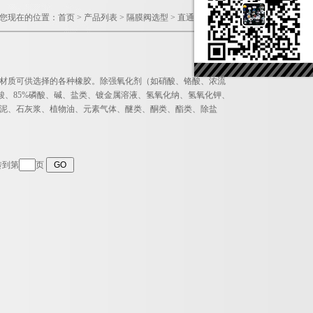
您现在的位置：
首页
>
产品列表
>
隔膜阀选型
>
直通式衬胶隔膜阀
里材质可供选择的各种橡胶。除强氧化剂（如硝酸、铬酸、浓流
氢氟酸、85%磷酸、碱、盐类、镀金属溶液、氢氧化纳、氢氧化钾、
水泥、石灰浆、植物油、元素气体、醚类、酮类、酯类、除盐
转到第
页