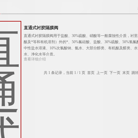
直通式衬胶隔膜阀
直通式衬胶隔膜阀用于盐酸、30%硫酸、硝酸等一般腐蚀性介质，衬
酸及*等和有机溶剂）外的*、50%氟硅酸、盐酸、30%硫酸、50%
中性盐水溶液、10%次氯酸钠、氨水、大部分醇类、有机酸及醛类、
水、净化水等介质。
查看详细介绍
共 1 条记录，当前 1 / 1 页 首页 上一页 下一页 末页 跳