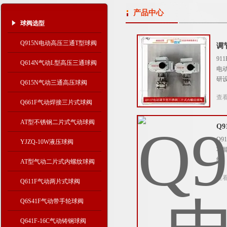
产品中心
球阀选型
Q915N电动高压三通T型球阀
调
9
Q614N气动L型高压三通球阀
电
研
Q615N气动三通高压球阀
查
Q661F气动焊接三片式球阀
AT型不锈钢二片式气动球阀
Q
Q
YJZQ-10W液压球阀
功
纸
AT型气动二片式内螺纹球阀
查
Q611F气动两片式球阀
Q6S41F气动带手轮球阀
Q641F-16C气动铸钢球阀