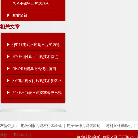
气动不锈钢三片式球阀
查看全部
相关文章
Q911F电动不锈钢三片式内螺
纹球阀安装要求
H74F46衬氟止回阀技术特点
NKZ41H隔离闸阀使用范围
SV加油机双门底阀技术参数及
安装使用事项
X14F压力表三通旋塞阀技术规
范 ​
友情链接：
电液伺服万能材料试验机
|
电子拉伸万能试验机
|
材料拉伸试验机
|
量仪
|
多肽合成
|
河南纳斯威阀门有限公司 工厂地址：冯庄路