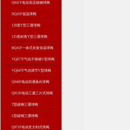
Q941Y电动高压锻钢球阀
DQ41F低温球阀
120度Y型三通球阀
135度斜角Y型三通球阀
BQ41F一体式夹套保温球阀
VQ677F气动不锈钢V型球阀
VQ647F气动调节V型球阀
Q946F电动四通换向球阀
Q915F电动三通三片式球阀
T型碳钢三通球阀
L型碳钢三通球阀
Q971F电动意大利式球阀