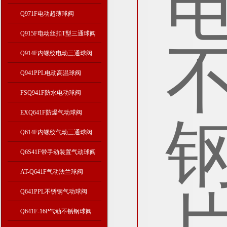
Q971F电动超薄球阀
Q915F电动丝扣T型三通球阀
Q914F内螺纹电动三通球阀
Q941PPL电动高温球阀
FSQ941F防水电动球阀
EXQ641F防爆气动球阀
Q614F内螺纹气动三通球阀
Q6S41F带手动装置气动球阀
AT-Q641F气动法兰球阀
Q641PPL不锈钢气动球阀
Q641F-16P气动不锈钢球阀