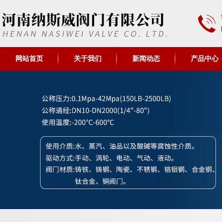
网站首页
关于我们
新闻动态
产品中心