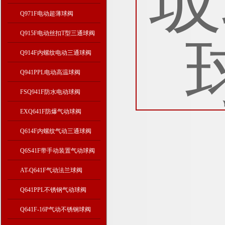
Q971F电动超薄球阀
Q915F电动丝扣T型三通球阀
Q914F内螺纹电动三通球阀
Q941PPL电动高温球阀
FSQ941F防水电动球阀
EXQ641F防爆气动球阀
Q614F内螺纹气动三通球阀
Q6S41F带手动装置气动球阀
AT-Q641F气动法兰球阀
Q641PPL不锈钢气动球阀
Q641F-16P气动不锈钢球阀