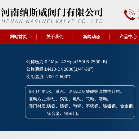
网站首页
关于我们
新闻动态
产品中心