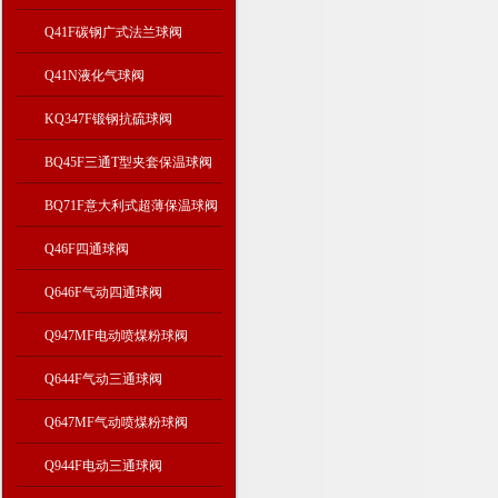
Q41F碳钢广式法兰球阀
Q41N液化气球阀
KQ347F锻钢抗硫球阀
BQ45F三通T型夹套保温球阀
BQ71F意大利式超薄保温球阀
Q46F四通球阀
Q646F气动四通球阀
Q947MF电动喷煤粉球阀
Q644F气动三通球阀
Q647MF气动喷煤粉球阀
Q944F电动三通球阀