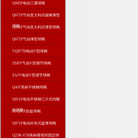
Q945F电动三通球阀
Q671F气动意大利式碳钢薄型
球阀
Q641F气动意大利式薄型球阀
Q671F气动薄型球阀
VQ977H电动V型球阀
ZSHV气动V型调节球阀
ZAJV电动V型调节球阀
Q41F美标不锈钢球阀
Q911F电动不锈钢三片式内螺
纹球阀
FDQ41F防盗球阀
Q971F电动对夹式超薄球阀
Q25R-J159美标硬密封固定球