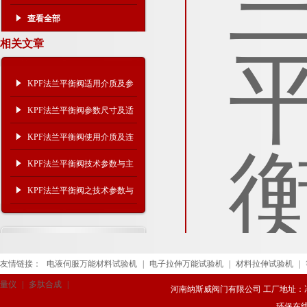
查看全部
相关文章
KPF法兰平衡阀适用介质及参
数尺寸
KPF法兰平衡阀参数尺寸及适
用介质
KPF法兰平衡阀使用介质及连
接尺寸
KPF法兰平衡阀技术参数与主
要尺寸
KPF法兰平衡阀之技术参数与
连接尺寸
友情链接：
电液伺服万能材料试验机
|
电子拉伸万能试验机
|
材料拉伸试验机
|
量仪
|
多肽合成
|
河南纳斯威阀门有限公司 工厂地址：冯庄路
环保在