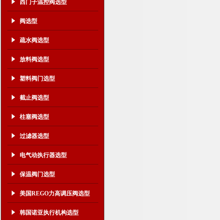
西门子温控阀选型
阀选型
疏水阀选型
放料阀选型
塑料阀门选型
截止阀选型
柱塞阀选型
过滤器选型
电气动执行器选型
保温阀门选型
美国REGO力高调压阀选型
韩国诺亚执行机构选型