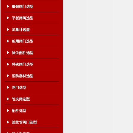
锻钢阀门选型
平板闸阀选型
流量计选型
船用阀门选型
除尘配件选型
特殊阀门选型
消防器材选型
闸门选型
管夹阀选型
配件选型
波纹管阀门选型