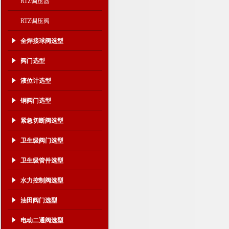
RTZ调压器
RTZ调压阀
全焊接球阀选型
阀门选型
液位计选型
铜阀门选型
紧急切断阀选型
卫生级阀门选型
卫生级管件选型
水力控制阀选型
油田阀门选型
电动二通阀选型