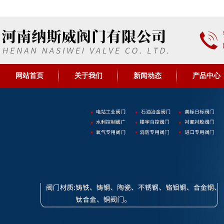
网站首页
关于我们
新闻动态
产品中心