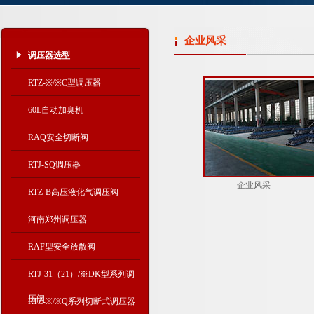
企业风采
调压器选型
RTZ-※/※C型调压器
60L自动加臭机
RAQ安全切断阀
RTJ-SQ调压器
企业风采
RTZ-B高压液化气调压阀
河南郑州调压器
RAF型安全放散阀
RTJ-31（21）/※DK型系列调
压阀
RTZ-※/※Q系列切断式调压器