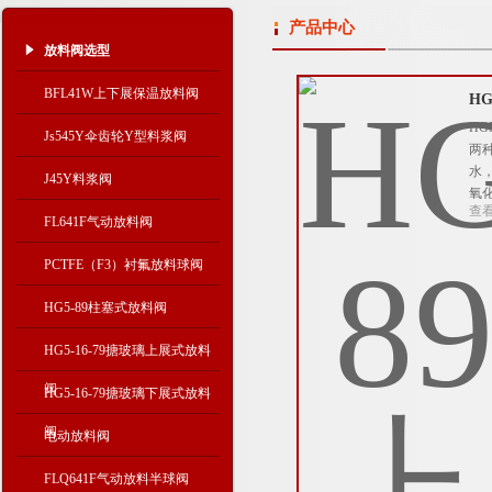
产品中心
放料阀选型
BFL41W上下展保温放料阀
HG
H
Js545Y伞齿轮Y型料浆阀
两
水
J45Y料浆阀
氧
查
FL641F气动放料阀
PCTFE（F3）衬氟放料球阀
HG5-89柱塞式放料阀
HG5-16-79搪玻璃上展式放料
阀
HG5-16-79搪玻璃下展式放料
阀
电动放料阀
FLQ641F气动放料半球阀