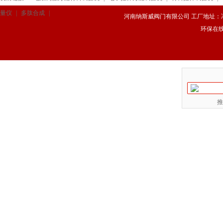
量仪
|
多肽合成
|
河南纳斯威阀门有限公司 工厂地址：冯庄路
环保在
推