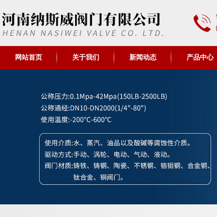
网站首页
关于我们
新闻动态
产品中心