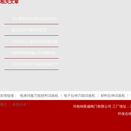
相关文章
DLZ叠梁闸适用场合及结构尺
寸
复合式排气阀作用原理
SPM5005三通温控阀功能流量
及连接尺寸
PQ940F电动偏心半球阀性能
参数及适用介质
QHXF-89型全天候呼吸阀之产
品结构及技术参数
友情链接：
电液伺服万能材料试验机
|
电子拉伸万能试验机
|
材料拉伸试验机
|
量仪
|
多肽合成
|
河南纳斯威阀门有限公司 工厂地址：冯庄路
环保在