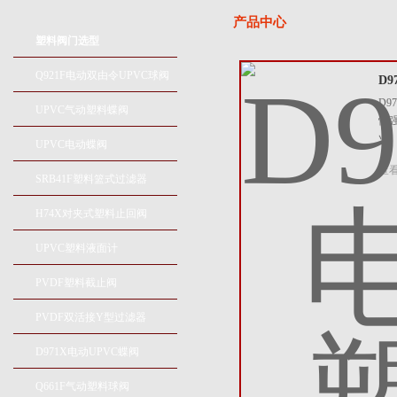
产品中心
塑料阀门选型
Q921F电动双由令UPVC球阀
D
D
UPVC气动塑料蝶阀
性
业
UPVC电动蝶阀
查
SRB41F塑料篮式过滤器
H74X对夹式塑料止回阀
UPVC塑料液面计
PVDF塑料截止阀
PVDF双活接Y型过滤器
D971X电动UPVC蝶阀
Q661F气动塑料球阀