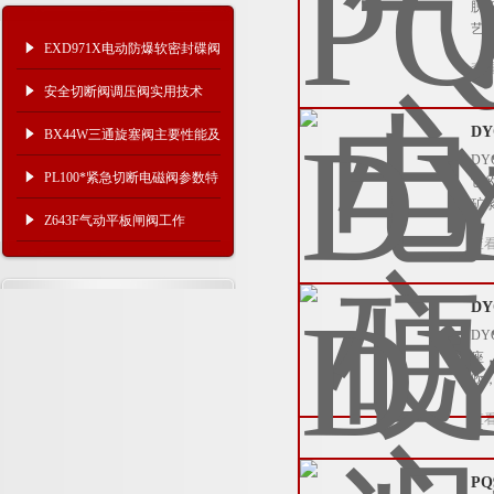
脱
艺
EXD971X电动防爆软密封碟阀
查
技术性能及结构原理
安全切断阀调压阀实用技术
D
BX44W三通旋塞阀主要性能及
D
适用介质
PL100*紧急切断电磁阀参数特
它
矿
点
Z643F气动平板闸阀工作
查
D
D
座
吹
查
P