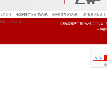
友情链接：
电液伺服万能材料试验机
|
电子拉伸万能试验机
|
材料拉伸试验机
|
量仪
|
多肽合成
|
河南纳斯威阀门有限公司 工厂地址：冯庄路
环保在
推