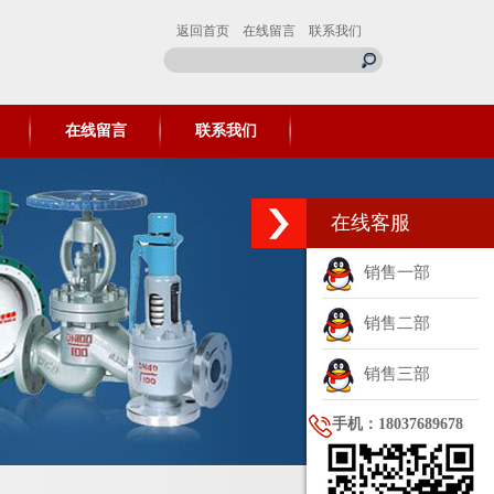
返回首页
在线留言
联系我们
在线留言
联系我们
在线客服
销售一部
销售二部
销售三部
手机：18037689678