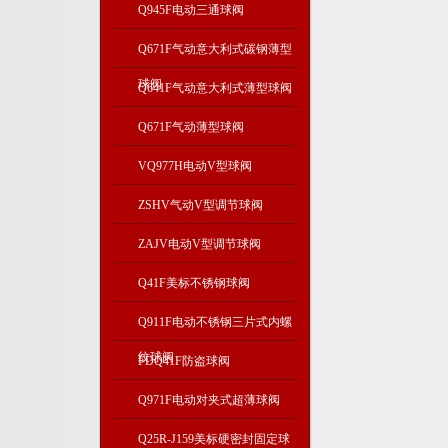
Q945F电动三通球阀
Q671F气动意大利式碳钢薄型
球阀
Q641F气动意大利式薄型球阀
Q671F气动薄型球阀
VQ977H电动V型球阀
ZSHV气动V型调节球阀
ZAJV电动V型调节球阀
Q41F美标不锈钢球阀
Q911F电动不锈钢三片式内螺
纹球阀
FDQ41F防盗球阀
Q971F电动对夹式超薄球阀
Q25R-J159美标硬密封固定球