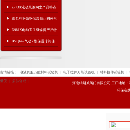
Z773X液动浆液阀之产品特点
与性能
BJ41W不锈钢保温截止阀外形
连接及产品性能
D981X电动卫生级蝶阀产品特
点及技术参数
BVQ647气动V型保温球阀使
用工况
友情链接：
电液伺服万能材料试验机
|
电子拉伸万能试验机
|
材料拉伸试验机
|
量仪
|
多肽合成
|
河南纳斯威阀门有限公司 工厂地址：冯庄路
环保在