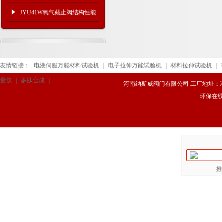
JYU41W氧气截止阀结构性能
友情链接：
电液伺服万能材料试验机
|
电子拉伸万能试验机
|
材料拉伸试验机
|
量仪
|
多肽合成
|
河南纳斯威阀门有限公司 工厂地址：冯庄路
环保在
推