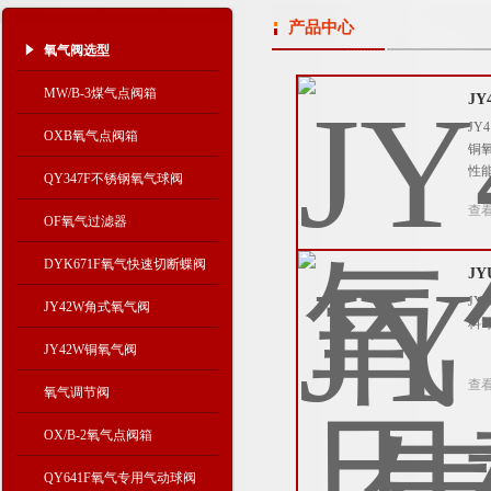
产品中心
氧气阀选型
MW/B-3煤气点阀箱
J
J
OXB氧气点阀箱
铜
性
QY347F不锈钢氧气球阀
查
OF氧气过滤器
DYK671F氧气快速切断蝶阀
J
J
JY42W角式氧气阀
料
JY42W铜氧气阀
查
氧气调节阀
OX/B-2氧气点阀箱
QY641F氧气专用气动球阀