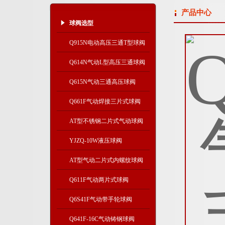
产品中心
球阀选型
Q915N电动高压三通T型球阀
Q614N气动L型高压三通球阀
Q615N气动三通高压球阀
Q661F气动焊接三片式球阀
AT型不锈钢二片式气动球阀
YJZQ-10W液压球阀
AT型气动二片式内螺纹球阀
Q611F气动两片式球阀
Q6S41F气动带手轮球阀
Q641F-16C气动铸钢球阀